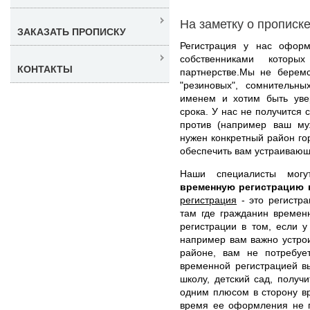
На заметку о прописк
ЗАКАЗАТЬ ПРОПИСКУ
Регистрация у нас оформ
собственниками котор
КОНТАКТЫ
партнерстве.Мы не берем
"резиновых", сомнительн
именем и хотим быть уве
срока. У нас не получится 
против (например ваш муж
нужен конкретный район го
обеспечить вам устраивающ
Наши специалисты мо
временную регистрацию 
регистрация
- это регистра
там где гражданин времен
регистрации в том, если у
например вам важно устрои
районе, вам не потребуе
временной регистрацией в
школу, детский сад, получ
одним плюсом в сторону вр
время ее оформления не п