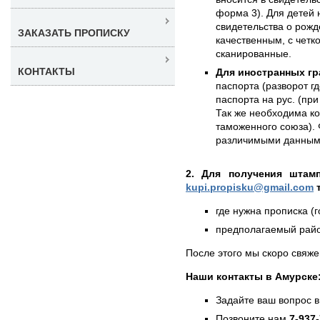
форма 3). Для детей 
свидетельства о рожд
ЗАКАЗАТЬ ПРОПИСКУ
качественным, с чет
сканированные.
КОНТАКТЫ
Для иностранных гр
паспорта (разворот г
паспорта на рус. (при
Так же необходима к
таможенного союза). 
различимыми данным
2. Для получения штам
kupi.propisku@gmail.com
т
где нужна прописка (г
предполагаемый район
После этого мы скоро свяже
Наши контакты в Амурске
Задайте ваш вопрос в
Позвоните нам
7-937